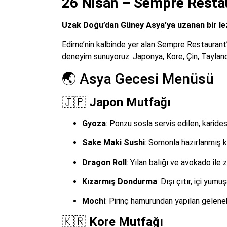
26 Nisan – Sempre Restau
Uzak Doğu’dan Güney Asya’ya uzanan bir lez
Edirne’nin kalbinde yer alan Sempre Restauran
deneyim sunuyoruz. Japonya, Kore, Çin, Tayland
🌏 Asya Gecesi Menüsü
🇯🇵
Japon Mutfağı
Gyoza
: Ponzu sosla servis edilen, karid
Sake Maki Sushi
: Somonla hazırlanmış k
Dragon Roll
: Yılan balığı ve avokado ile 
Kızarmış Dondurma
: Dışı çıtır, içi yum
Mochi
: Pirinç hamurundan yapılan gelene
🇰🇷
Kore Mutfağı