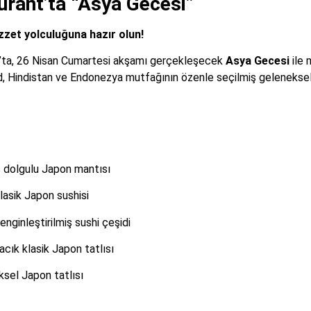
rant’ta “Asya Gecesi”
zet yolculuğuna hazır olun!
t’ta, 26 Nisan Cumartesi akşamı gerçekleşecek
Asya Gecesi
ile 
, Hindistan ve Endonezya mutfağının özenle seçilmiş geleneksel 
es dolgulu Japon mantısı
lasik Japon sushisi
zenginleştirilmiş sushi çeşidi
uşacık klasik Japon tatlısı
ksel Japon tatlısı