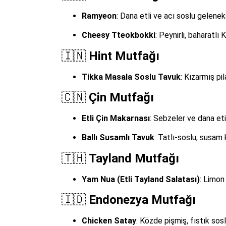
Ramyeon
: Dana etli ve acı soslu gelenek
Cheesy Tteokbokki
: Peynirli, baharatlı
🇮🇳
Hint Mutfağı
Tikka Masala Soslu Tavuk
: Kızarmış pi
🇨🇳
Çin Mutfağı
Etli Çin Makarnası
: Sebzeler ve dana eti
Ballı Susamlı Tavuk
: Tatlı-soslu, susam 
🇹🇭
Tayland Mutfağı
Yam Nua (Etli Tayland Salatası)
: Limon
🇮🇩
Endonezya Mutfağı
Chicken Satay
: Közde pişmiş, fıstık sos