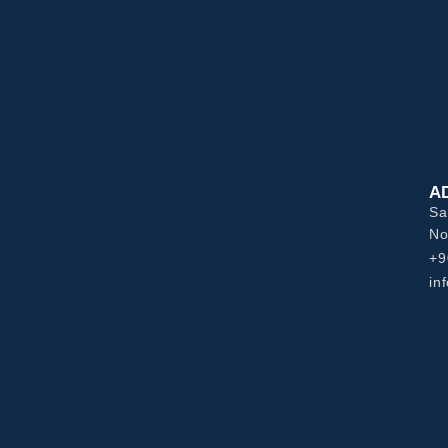
A
Sa
No
+9
in