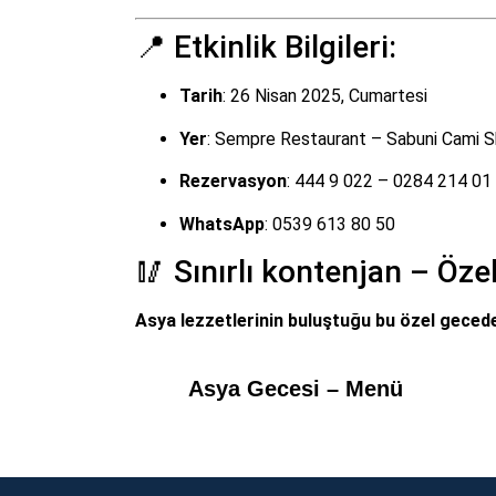
📍 Etkinlik Bilgileri:
Tarih
: 26 Nisan 2025, Cumartesi
Yer
: Sempre Restaurant – Sabuni Cami S
Rezervasyon
: 444 9 022 – 0284 214 01 0
WhatsApp
: 0539 613 80 50
🥢 Sınırlı kontenjan – Ö
Asya lezzetlerinin buluştuğu bu özel gecede
Asya Gecesi – Menü